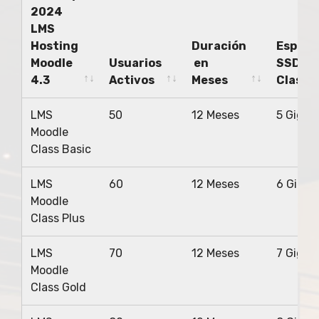
2024
LMS
Hosting
Duración
Espaci
Moodle
Usuarios
en
SSD
4.3
Activos
Meses
Class
Planes
Usuarios
Duración
Espaci
LMS
50
12 Meses
5 Gigas
Startup
Activos
en
SSD
Moodle
2024
Meses
Class
Class Basic
LMS
Hosting
LMS
60
12 Meses
6 Gigas
Moodle
Moodle
4.3
Class Plus
LMS
70
12 Meses
7 Gigas
Moodle
Class Gold