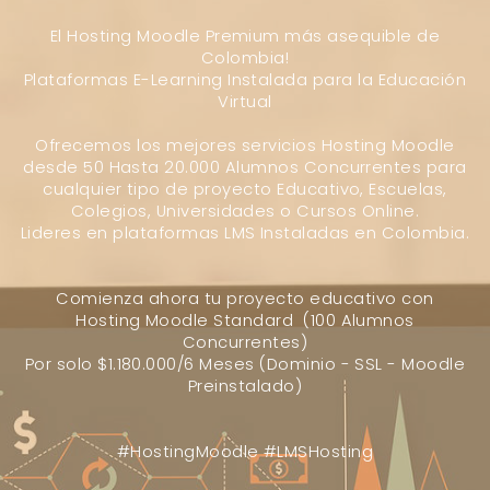
El Hosting Moodle Premium más asequible de
Colombia!
Plataformas E-Learning Instalada para la Educación
Virtual
Ofrecemos los mejores servicios Hosting Moodle
desde 50 Hasta 20.000 Alumnos Concurrentes para
cualquier tipo de proyecto Educativo, Escuelas,
Colegios, Universidades o Cursos Online.
Lideres en plataformas LMS Instaladas en Colombia.
Comienza ahora tu proyecto educativo con
Hosting Moodle Standard (100 Alumnos
Concurrentes)
Por solo $1.180.000/6 Meses (Dominio - SSL - Moodle
Preinstalado)
#HostingMoodle #LMSHosting